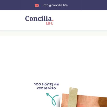
Ir
info@concilia.life
al
contenido
admin