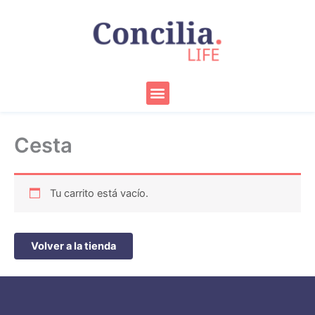
Ir
al
contenido
Menu
Cesta
Tu carrito está vacío.
Volver a la tienda