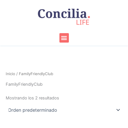
Ir
al
contenido
Menu
Inicio
/ FamilyFriendlyClub
FamilyFriendlyClub
Mostrando los 2 resultados
El
El
El
El