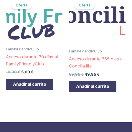
precio
precio
precio
precio
¡Oferta!
¡Oferta!
original
actual
original
actual
era:
es:
era:
es:
10,00 €.
5,00 €.
59,95 €.
49,95 €.
FamilyFriendlyClub
FamilyFriendlyClub
Acceso durante 30 días al
Acceso durante 365 días a
FamilyFriendlyClub
Concilia.life
10,00
€
5,00
€
59,95
€
49,95
€
Añadir al carrito
Añadir al carrito