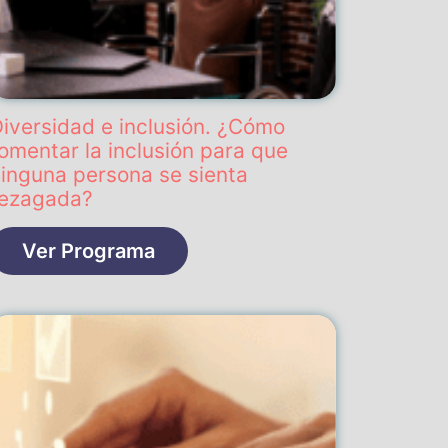
iversidad e inclusión. ¿Cómo
omentar la inclusión para que
inguna persona se sienta
rezagada?
Ver Programa