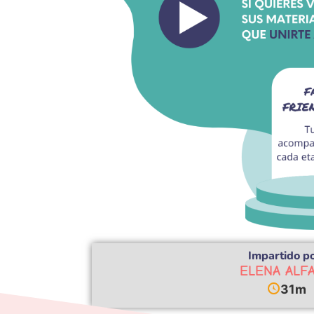
Impartido po
ELENA ALF
31m