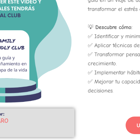
guía en un viaje de 
transformar el estrés 
💡
Descubre cómo:
✅ Identificar y minimi
✅ Aplicar técnicas de
✅ Transformar pensam
crecimiento.
✅ Implementar hábitos
✅ Mejorar tu capacid
decisiones.
r:
ARO
U