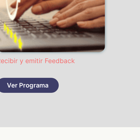
ecibir y emitir Feedback
Ver Programa