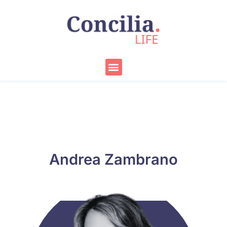
Ir
al
contenido
Menu
Andrea Zambrano