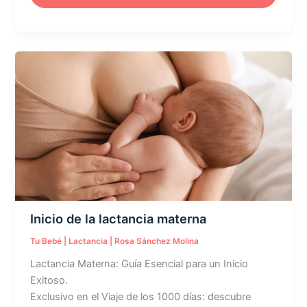
Inicio
de
la
lactancia
materna
Inicio de la lactancia materna
Tu Bebé
|
Lactancia
|
Rosa Sánchez Molina
Lactancia Materna: Guía Esencial para un Inicio
Exitoso.
Exclusivo en el Viaje de los 1000 días: descubre