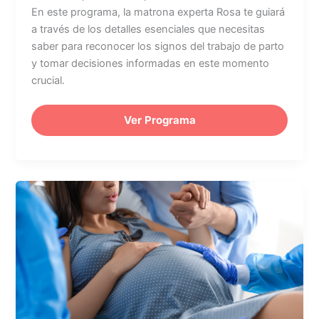
En este programa, la matrona experta Rosa te guiará
a través de los detalles esenciales que necesitas
saber para reconocer los signos del trabajo de parto
y tomar decisiones informadas en este momento
crucial.
Ver Programa
Alivio
del
dolor
en
el
parto