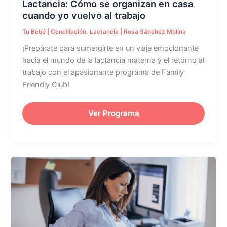
Lactancia: Cómo se organizan en casa
trabajo
cuando yo vuelvo al trabajo
Tu Bebé
|
Conciliación
,
Lactancia
|
Rosa Sánchez Molina
¡Prepárate para sumergirte en un viaje emocionante
hacia el mundo de la lactancia materna y el retorno al
trabajo con el apasionante programa de Family
Friendly Club!
Ver Programa
Molestias
físicas
en
el
embarazo