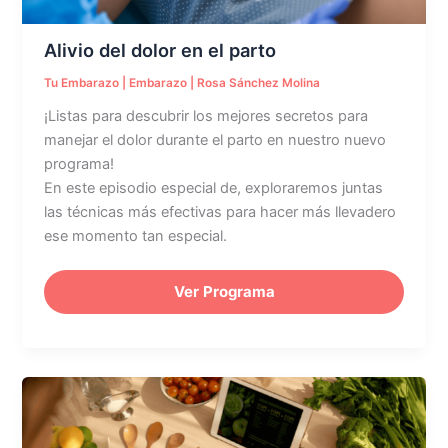
Alivio del dolor en el parto
Tu Embarazo
|
Embarazo
|
Rosa Sánchez Molina
¡Listas para descubrir los mejores secretos para
manejar el dolor durante el parto en nuestro nuevo
programa!
En este episodio especial de, exploraremos juntas
las técnicas más efectivas para hacer más llevadero
ese momento tan especial.
Ver Programa
Alimentación
complementaria
con