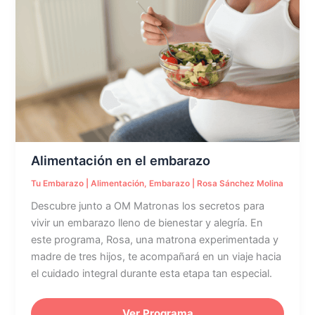
en
el
embarazo
Alimentación en el embarazo
Tu Embarazo
|
Alimentación
,
Embarazo
|
Rosa Sánchez Molina
Descubre junto a OM Matronas los secretos para
vivir un embarazo lleno de bienestar y alegría. En
este programa, Rosa, una matrona experimentada y
madre de tres hijos, te acompañará en un viaje hacia
el cuidado integral durante esta etapa tan especial.
Ver Programa