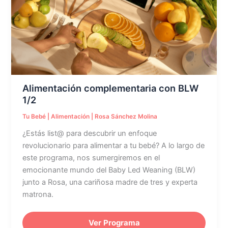
BLW
1/2
Alimentación complementaria con BLW
1/2
Tu Bebé
|
Alimentación
|
Rosa Sánchez Molina
¿Estás list@ para descubrir un enfoque
revolucionario para alimentar a tu bebé? A lo largo de
este programa, nos sumergiremos en el
emocionante mundo del Baby Led Weaning (BLW)
junto a Rosa, una cariñosa madre de tres y experta
matrona.
Ver Programa