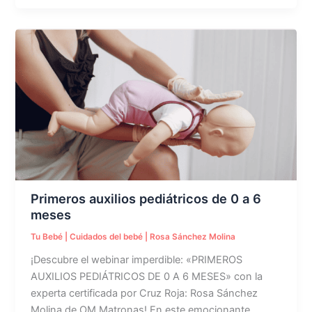
Primeros
auxilios
pediátricos
de
0
a
6
meses
Primeros auxilios pediátricos de 0 a 6
meses
Tu Bebé
|
Cuidados del bebé
|
Rosa Sánchez Molina
¡Descubre el webinar imperdible: «PRIMEROS
AUXILIOS PEDIÁTRICOS DE 0 A 6 MESES» con la
experta certificada por Cruz Roja: Rosa Sánchez
Molina de OM Matronas! En este emocionante