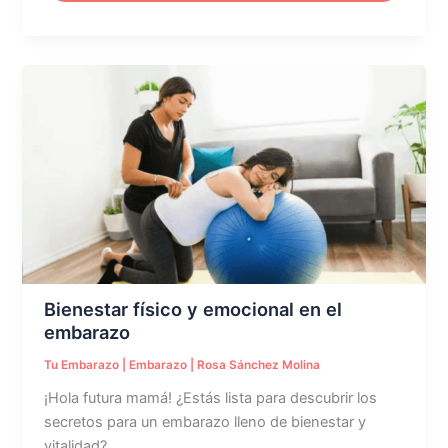
Bienestar
físico
y
emocional
en
el
embarazo
Bienestar físico y emocional en el
embarazo
Tu Embarazo
|
Embarazo
|
Rosa Sánchez Molina
¡Hola futura mamá! ¿Estás lista para descubrir los
secretos para un embarazo lleno de bienestar y
vitalidad?