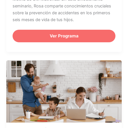
seminario, Rosa comparte conocimientos cruciales
sobre la prevención de accidentes en los primeros
seis meses de vida de tus hijos.
Ver Programa
Lactancia:
Cómo
se
organizan
en
casa
cuando
yo
vuelvo
al