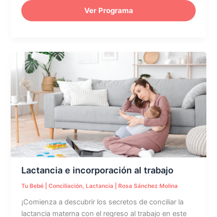
Ver Programa
Lactancia
e
incorporación
al
trabajo
Lactancia e incorporación al trabajo
Tu Bebé
|
Conciliación
,
Lactancia
|
Rosa Sánchez Molina
¡Comienza a descubrir los secretos de conciliar la
lactancia materna con el regreso al trabajo en este