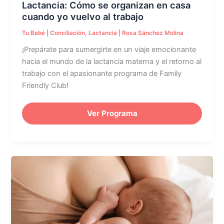
Lactancia: Cómo se organizan en casa
trabajo
cuando yo vuelvo al trabajo
Tu Bebé
|
Conciliación
,
Lactancia
|
Rosa Sánchez Molina
¡Prepárate para sumergirte en un viaje emocionante
hacia el mundo de la lactancia materna y el retorno al
trabajo con el apasionante programa de Family
Friendly Club!
Ver Programa
Inicio
de
la
lactancia
materna