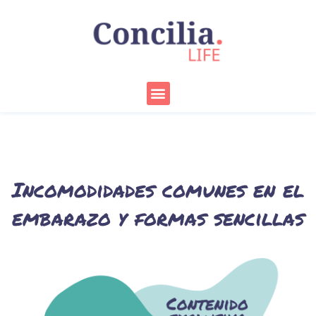
Ir
al
contenido
Menu
Incomodidades comunes en el
embarazo y formas sencillas
de aliviarlas