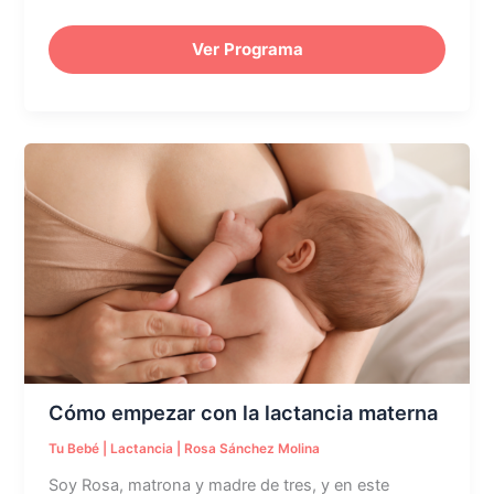
Ver Programa
Cómo
empezar
con
la
lactancia
materna
Cómo empezar con la lactancia materna
Tu Bebé
|
Lactancia
|
Rosa Sánchez Molina
Soy Rosa, matrona y madre de tres, y en este