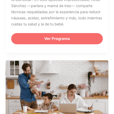
Sánchez —partera y mamá de tres— comparte
técnicas respaldadas por la experiencia para reducir
náuseas, acidez, estreñimiento y más, todo mientras
cuidas tu salud y la de tu bebé.
Ver Programa
Lactancia
y
regreso
al
trabajo:
cómo
organizarse
en
casa