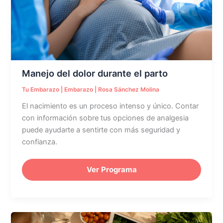
el
parto
Manejo del dolor durante el parto
Tu Embarazo
|
Embarazo
|
Rosa Sánchez Molina
El nacimiento es un proceso intenso y único. Contar
con información sobre tus opciones de analgesia
puede ayudarte a sentirte con más seguridad y
confianza.
Ver Programa
Primera