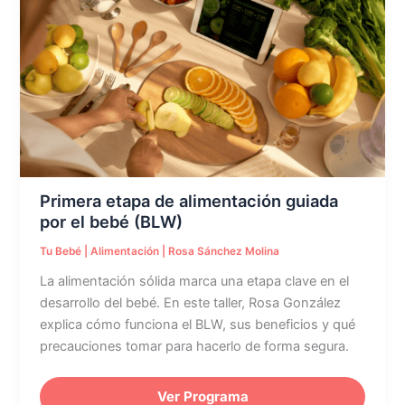
etapa
de
alimentación
guiada
por
el
bebé
(BLW)
Primera etapa de alimentación guiada
por el bebé (BLW)
Tu Bebé
|
Alimentación
|
Rosa Sánchez Molina
La alimentación sólida marca una etapa clave en el
desarrollo del bebé. En este taller, Rosa González
explica cómo funciona el BLW, sus beneficios y qué
precauciones tomar para hacerlo de forma segura.
Ver Programa