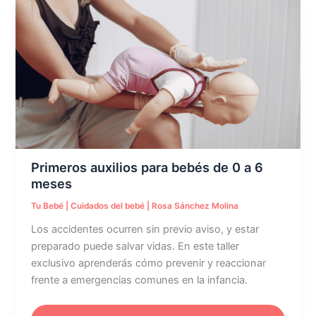
Primeros
auxilios
para
bebés
de
0
a
6
meses
Primeros auxilios para bebés de 0 a 6
meses
Tu Bebé
|
Cuidados del bebé
|
Rosa Sánchez Molina
Los accidentes ocurren sin previo aviso, y estar
preparado puede salvar vidas. En este taller
exclusivo aprenderás cómo prevenir y reaccionar
frente a emergencias comunes en la infancia.