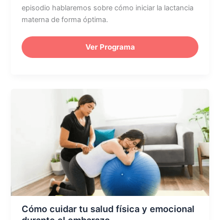
episodio hablaremos sobre cómo iniciar la lactancia
materna de forma óptima.
Ver Programa
Cómo
cuidar
tu
salud
física
y
emocional
durante
el
embarazo
Cómo cuidar tu salud física y emocional
durante el embarazo