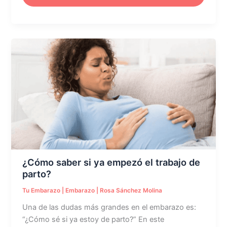
¿Cómo
saber
si
ya
empezó
el
trabajo
de
parto?
¿Cómo saber si ya empezó el trabajo de
parto?
Tu Embarazo
|
Embarazo
|
Rosa Sánchez Molina
Una de las dudas más grandes en el embarazo es:
“¿Cómo sé si ya estoy de parto?” En este