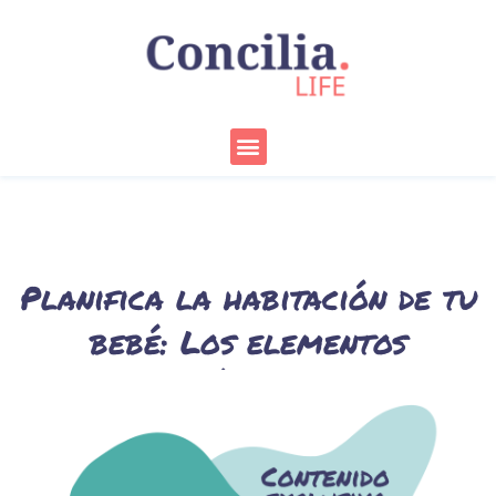
Ir
al
contenido
Menu
Planifica la habitación de tu
bebé: Los elementos
prácticos